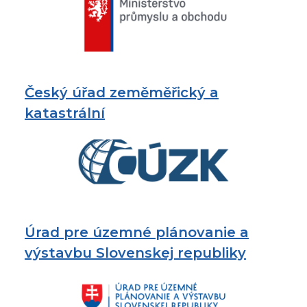
Český úřad zeměměřický a
katastrální
Úrad pre územné plánovanie a
výstavbu Slovenskej republiky