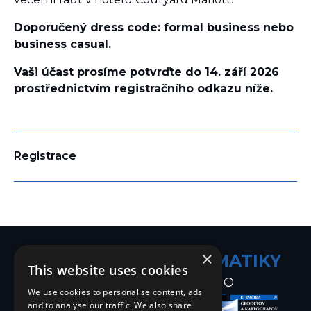
Doporučený dress code: formal business nebo
business casual.
Vaši účast prosíme potvrďte do 14. září 2026
prostřednictvím registračního odkazu níže.
Registrace
×
EVROPSKÉ DNY
GEOMATIKY
This website uses cookies
30.9. - 4.10. 2026
BRNO
We use cookies to personalise content, ads
and to analyse our traffic. We also share