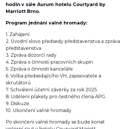
hodin
v sále Aurum hotelu Courtyard by
Marriott Brno.
Program jednání valné hromady:
1. Zahájení
2. Úvodní slovo předsedy představenstva a zpráva
představenstva
3. Zpráva dozorčí rady
4. Zpráva o činnosti pracovních skupin
5. Zpráva o činnosti kanceláře
6. Volba předsedajícího VH, zapisovatele a
skrutátorů
7. Schválení účetní závěrky za rok 2025
8. Udělení plakety pro čestného člena APG
9. Diskuze
10. Ukončení valné hromady
Po skončení valné hromady se bude konat
večerní raut v hotelu Couryard Mariott.